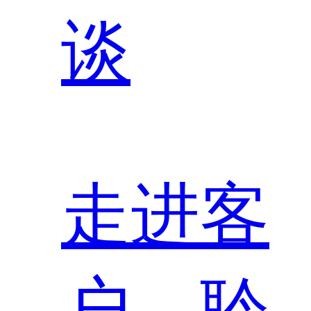
谈
走进客
户，聆