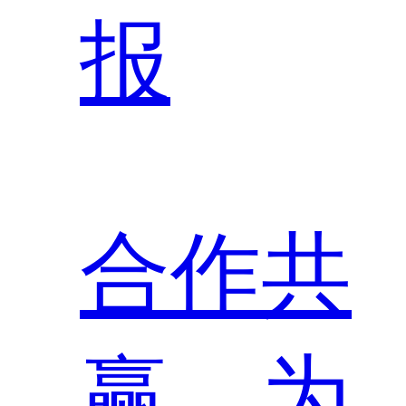
报
合作共
赢，为