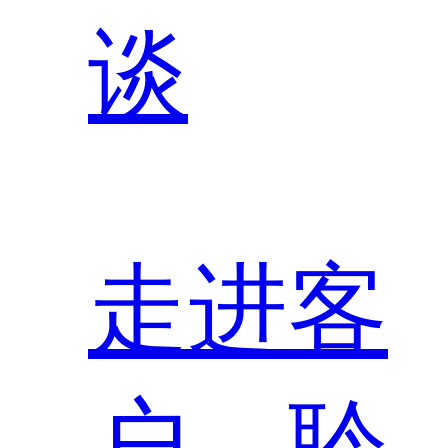
谈
走进客
户，聆