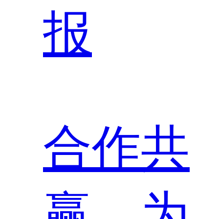
报
合作共
赢，为