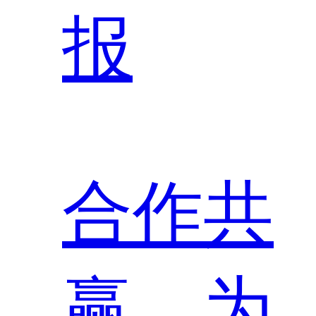
报
合作共
赢，为