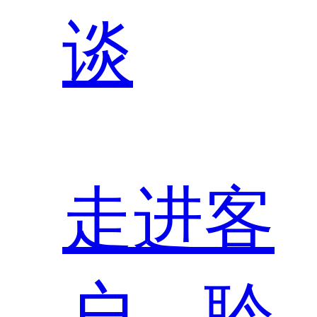
谈
走进客
户，聆